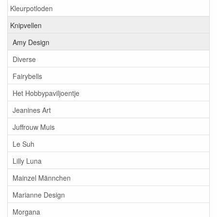
Kleurpotloden
Knipvellen
Amy Design
Diverse
Fairybells
Het Hobbypaviljoentje
Jeanines Art
Juffrouw Muis
Le Suh
Lilly Luna
Mainzel Männchen
Marianne Design
Morgana