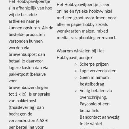
Het Hobbypaviljoentje
Het Hobbypaviljoentje is een
zijn afhankelijk van hoe
online én fysieke hobbywinkel
wij de bestelde
met een groot assortiment voor
artikelen naar je
allerlei papierhobby's zoals
kunnen opsturen. Als de
wenskaarten maken, mixed
bestelde producten
media, scrapbooking enzovoort.
verzonden kunnen
worden via
Waarom winkelen bij Het
brievenbuspost dan
Hobbypaviljoentje?
betaal je daarvoor
Scherpe prijzen
lagere kosten dan via
Lage verzendkosten
pakketpost (behalve
Geen minimum
voor
bestelbedrag
brievenbuszendingen
Veilig betalen via
tot 1 kilo). Is er sprake
overschrijving,
van pakketpost
Payconiq of een
(thuislevering) dan
betaallink.
bedragen de
Bancontact aanwezig
verzendkosten 6,53 €
in de winkel
per bestelling voor