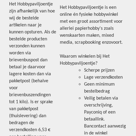
Het Hobbypaviljoentje
Het Hobbypaviljoentje is een
zijn afhankelijk van hoe
online én fysieke hobbywinkel
wij de bestelde
met een groot assortiment voor
artikelen naar je
allerlei papierhobby's zoals
kunnen opsturen. Als de
wenskaarten maken, mixed
bestelde producten
media, scrapbooking enzovoort.
verzonden kunnen
worden via
Waarom winkelen bij Het
brievenbuspost dan
Hobbypaviljoentje?
betaal je daarvoor
Scherpe prijzen
lagere kosten dan via
Lage verzendkosten
pakketpost (behalve
Geen minimum
voor
bestelbedrag
brievenbuszendingen
Veilig betalen via
tot 1 kilo). Is er sprake
overschrijving,
van pakketpost
Payconiq of een
(thuislevering) dan
betaallink.
bedragen de
Bancontact aanwezig
verzendkosten 6,53 €
in de winkel