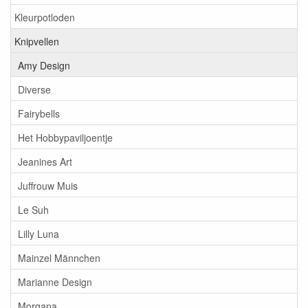
Kleurpotloden
Knipvellen
Amy Design
Diverse
Fairybells
Het Hobbypaviljoentje
Jeanines Art
Juffrouw Muis
Le Suh
Lilly Luna
Mainzel Männchen
Marianne Design
Morgana