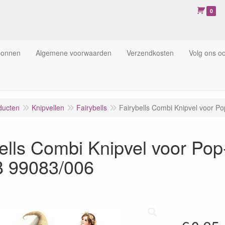
0
bonnen
Algemene voorwaarden
Verzendkosten
Volg ons o
ducten
Knipvellen
Fairybells
Fairybells Combi Knipvel voor 
bells Combi Knipvel voor P
B 99083/006