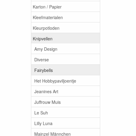
Karton / Papier
Kleefmaterialen
Kleurpotloden
Knipvellen
Amy Design
Diverse
Fairybells
Het Hobbypaviljoentje
Jeanines Art
Juffrouw Muis
Le Suh
Lilly Luna
Mainzel Männchen