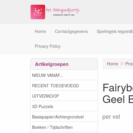
Home
Contactgegevens
Spelregels tegoed
Privacy Policy
Artikelgroepen
Home
Pro
NIEUW VANAF...
Fairy
RECENT TOEGEVOEGD
Geel 
UITVERKOOP
3D Puzzels
per vel
Basispapier/Achtergrondvel
Boeken / Tijdschriften