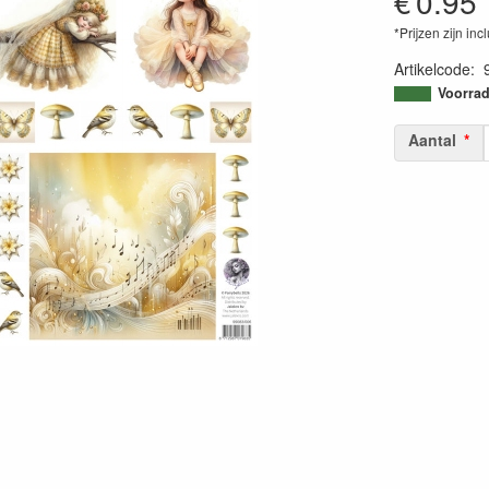
€
0.95
*Prijzen zijn inc
Artikelcode
:
87129870796
Voorrad
Aantal