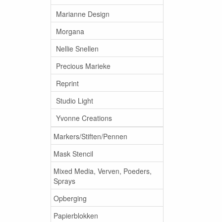
Marianne Design
Morgana
Nellie Snellen
Precious Marieke
Reprint
Studio Light
Yvonne Creations
Markers/Stiften/Pennen
Mask Stencil
Mixed Media, Verven, Poeders,
Sprays
Opberging
Papierblokken