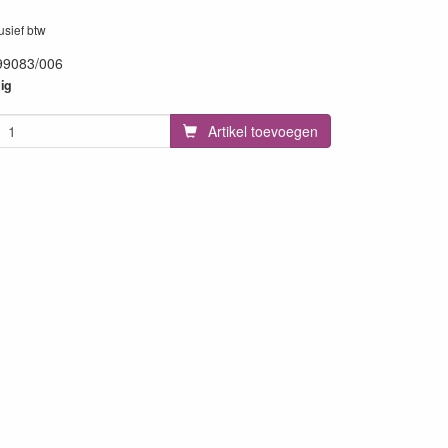
lusief btw
99083/006
35
ig
Artikel toevoegen