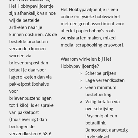
Het Hobbypaviljoentje
Het Hobbypaviljoentje is een
zijn afhankelijk van hoe
online én fysieke hobbywinkel
wij de bestelde
met een groot assortiment voor
artikelen naar je
allerlei papierhobby's zoals
kunnen opsturen. Als de
wenskaarten maken, mixed
bestelde producten
media, scrapbooking enzovoort.
verzonden kunnen
worden via
Waarom winkelen bij Het
brievenbuspost dan
Hobbypaviljoentje?
betaal je daarvoor
Scherpe prijzen
lagere kosten dan via
Lage verzendkosten
pakketpost (behalve
Geen minimum
voor
bestelbedrag
brievenbuszendingen
Veilig betalen via
tot 1 kilo). Is er sprake
overschrijving,
van pakketpost
Payconiq of een
(thuislevering) dan
betaallink.
bedragen de
Bancontact aanwezig
verzendkosten 6,53 €
in de winkel