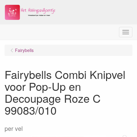
Menu
Fairybells
Fairybells Combi Knipvel
voor Pop-Up en
Decoupage Roze C
99083/010
per vel