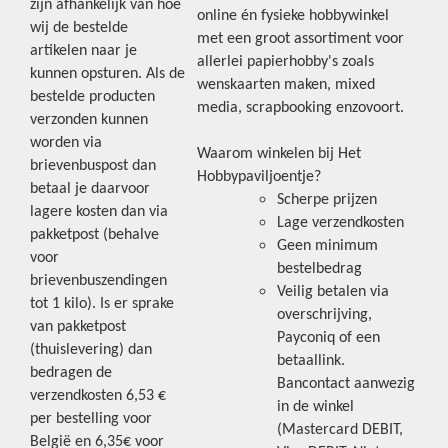
zijn afhankelijk van hoe
online én fysieke hobbywinkel
wij de bestelde
met een groot assortiment voor
artikelen naar je
allerlei papierhobby's zoals
kunnen opsturen. Als de
wenskaarten maken, mixed
bestelde producten
media, scrapbooking enzovoort.
verzonden kunnen
worden via
Waarom winkelen bij Het
brievenbuspost dan
Hobbypaviljoentje?
betaal je daarvoor
Scherpe prijzen
lagere kosten dan via
Lage verzendkosten
pakketpost (behalve
Geen minimum
voor
bestelbedrag
brievenbuszendingen
Veilig betalen via
tot 1 kilo). Is er sprake
overschrijving,
van pakketpost
Payconiq of een
(thuislevering) dan
betaallink.
bedragen de
Bancontact aanwezig
verzendkosten 6,53 €
in de winkel
per bestelling voor
(Mastercard DEBIT,
België en 6,35€ voor