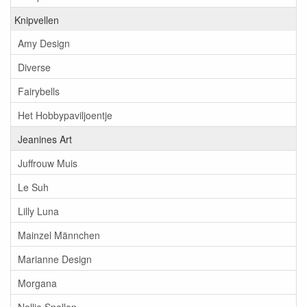
Knipvellen
Amy Design
Diverse
Fairybells
Het Hobbypaviljoentje
Jeanines Art
Juffrouw Muis
Le Suh
Lilly Luna
Mainzel Männchen
Marianne Design
Morgana
Nellie Snellen