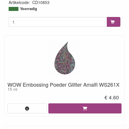
Artikelcode
:
CD10853
8718715038257
Voorradig
WOW Embossing Poeder Glitter Amalfi WS261X
15 ml
€ 4.60