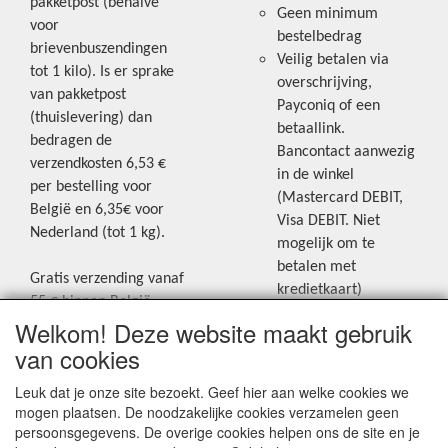
pakketpost (behalve
Geen minimum
voor
bestelbedrag
brievenbuszendingen
Veilig betalen via
tot 1 kilo). Is er sprake
overschrijving,
van pakketpost
Payconiq of een
(thuislevering) dan
betaallink.
bedragen de
Bancontact aanwezig
verzendkosten 6,53 €
in de winkel
per bestelling voor
(Mastercard DEBIT,
België en 6,35€ voor
Visa DEBIT. Niet
Nederland (tot 1 kg).
mogelijk om te
betalen met
Gratis verzending vanaf
kredietkaart)
55 € binnen België.
Welkom! Deze website maakt gebruik
Gratis verzending vanaf
Blijf op de hoogte van de laatste
65 € naar Nederland.
van cookies
creatieve nieuwtjes en ideeën via
Levering andere
Leuk dat je onze site bezoekt. Geef hier aan welke cookies we
onze Facebookpagina.
landen: geen gratis
mogen plaatsen. De noodzakelijke cookies verzamelen geen
verzending, portkosten
persoonsgegevens. De overige cookies helpen ons de site en je
worden aangerekend.