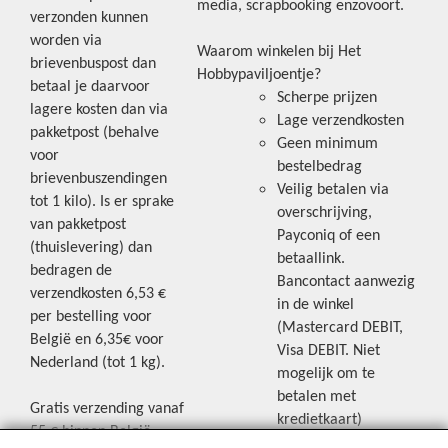
media, scrapbooking enzovoort.
verzonden kunnen
worden via
Waarom winkelen bij Het
brievenbuspost dan
Hobbypaviljoentje?
betaal je daarvoor
Scherpe prijzen
lagere kosten dan via
Lage verzendkosten
pakketpost (behalve
Geen minimum
voor
bestelbedrag
brievenbuszendingen
Veilig betalen via
tot 1 kilo). Is er sprake
overschrijving,
van pakketpost
Payconiq of een
(thuislevering) dan
betaallink.
bedragen de
Bancontact aanwezig
verzendkosten 6,53 €
in de winkel
per bestelling voor
(Mastercard DEBIT,
België en 6,35€ voor
Visa DEBIT. Niet
Nederland (tot 1 kg).
mogelijk om te
betalen met
Gratis verzending vanaf
kredietkaart)
55 € binnen België.