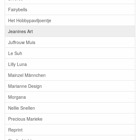
Fairybells
Het Hobbypaviljoentje
Jeanines Art
Juffrouw Muis
Le Suh
Lilly Luna
Mainzel Männchen
Marianne Design
Morgana
Nellie Snellen
Precious Marieke
Reprint