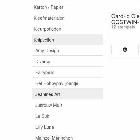
Karton / Papier
Card-io Cl
Kleefmaterialen
CCSTWIN-
12 stempels
Kleurpotloden
Knipvellen
Amy Design
Diverse
Fairybells
Het Hobbypaviljoentje
Jeanines Art
Juffrouw Muis
Le Suh
Lilly Luna
Mainzel Männchen