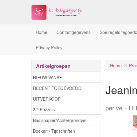
Home
Contactgegevens
Spelregels tegoed
Privacy Policy
Artikelgroepen
Home
Pro
NIEUW VANAF...
Jeanin
RECENT TOEGEVOEGD
UITVERKOOP
per vel
UI
3D Puzzels
Basispapier/Achtergrondvel
Boeken / Tijdschriften