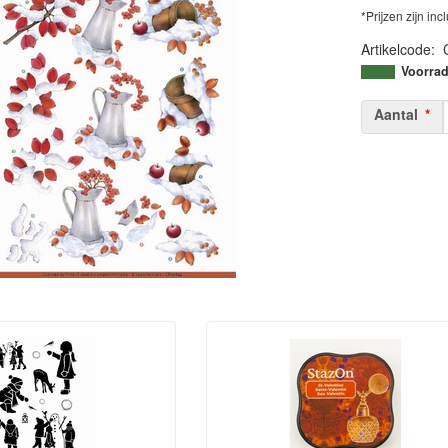
*Prijzen zijn inc
Artikelcode
:
87187150351
Voorrad
Aantal