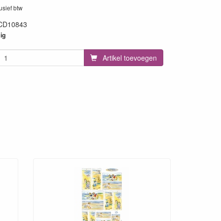
lusief btw
CD10843
19
ig
Artikel toevoegen