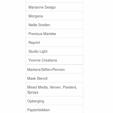
Marianne Design
Morgana
Nellie Snellen
Precious Marieke
Reprint
Studio Light
Yvonne Creations
Markers/Stiften/Pennen
Mask Stencil
Mixed Media, Verven, Poeders,
Sprays
Opberging
Papierblokken