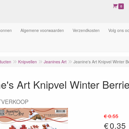
0
bonnen
Algemene voorwaarden
Verzendkosten
Volg ons o
ducten
Knipvellen
Jeanines Art
Jeanine's Art Knipvel Winter 
e's Art Knipvel Winter Berr
TVERKOOP
€ 0.55
€
0.35