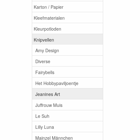
Karton / Papier
Kleefmaterialen
Kleurpotloden
Knipvellen
Amy Design
Diverse
Fairybells
Het Hobbypaviljoentje
Jeanines Art
Juffrouw Muis
Le Suh
Lilly Luna
Mainzel Männchen