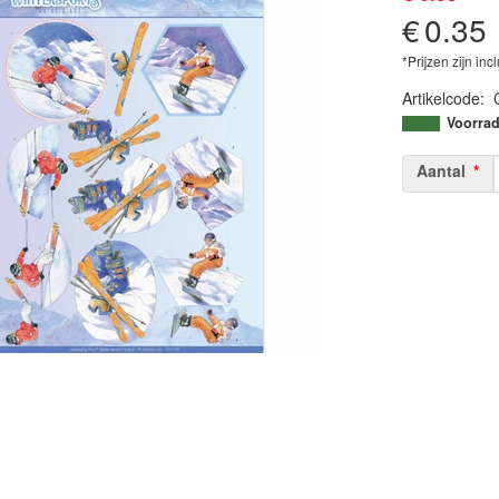
€
0.35
*Prijzen zijn inc
Artikelcode
:
87187150478
Voorrad
Aantal