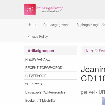
Home
Contactgegevens
Spelregels tegoed
Privacy Policy
Artikelgroepen
Home
Pro
NIEUW VANAF...
Jeanin
RECENT TOEGEVOEGD
CD11
UITVERKOOP
3D Puzzels
per vel
UI
Basispapier/Achtergrondvel
Boeken / Tijdschriften