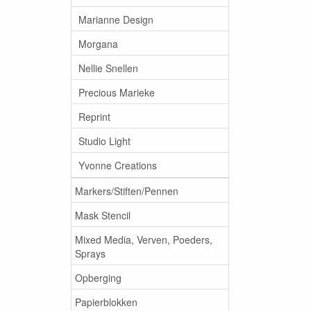
Marianne Design
Morgana
Nellie Snellen
Precious Marieke
Reprint
Studio Light
Yvonne Creations
Markers/Stiften/Pennen
Mask Stencil
Mixed Media, Verven, Poeders,
Sprays
Opberging
Papierblokken