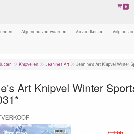
0
bonnen
Algemene voorwaarden
Verzendkosten
Volg ons o
ducten
Knipvellen
Jeanines Art
Jeanine's Art Knipvel Winter 
e's Art Knipvel Winter Spor
031*
TVERKOOP
€ 0.55