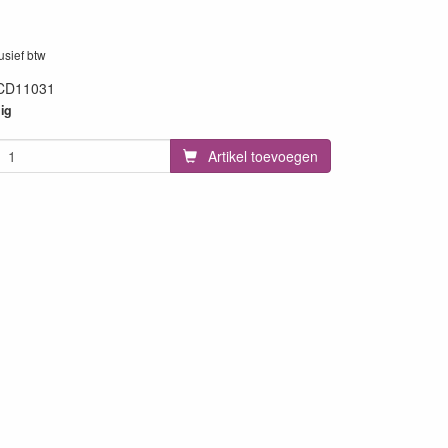
lusief btw
CD11031
84
ig
Artikel toevoegen