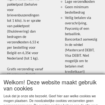
Lage verzendkosten
pakketpost (behalve
Geen minimum
voor
bestelbedrag
brievenbuszendingen
Veilig betalen via
tot 1 kilo). Is er sprake
overschrijving,
van pakketpost
Payconiq of een
(thuislevering) dan
betaallink.
bedragen de
Bancontact aanwezig
verzendkosten 6,53 €
in de winkel
per bestelling voor
(Mastercard DEBIT,
België en 6,35€ voor
Visa DEBIT. Niet
Nederland (tot 1 kg).
mogelijk om te
betalen met
Gratis verzending vanaf
kredietkaart)
55 € binnen België.
Welkom! Deze website maakt gebruik
Gratis verzending vanaf
Blijf op de hoogte van de laatste
65 € naar Nederland.
van cookies
creatieve nieuwtjes en ideeën via
Levering andere
Leuk dat je onze site bezoekt. Geef hier aan welke cookies we
onze Facebookpagina.
landen: geen gratis
mogen plaatsen. De noodzakelijke cookies verzamelen geen
verzending, portkosten