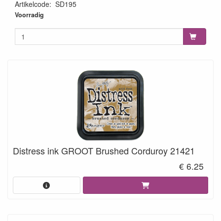
Artikelcode
:
SD195
8719743098671
Voorradig
Distress ink GROOT Brushed Corduroy 21421
€ 6.25