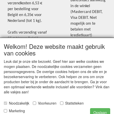
Bancontact aanwezig
verzendkosten 6,53 €
in de winkel
per bestelling voor
(Mastercard DEBIT,
België en 6,35€ voor
Visa DEBIT. Niet
Nederland (tot 1 kg).
mogelijk om te
betalen met
Gratis verzending vanaf
kredietkaart)
55 € binnen België.
Welkom! Deze website maakt gebruik
Gratis verzending vanaf
Blijf op de hoogte van de laatste
65 € naar Nederland.
van cookies
creatieve nieuwtjes en ideeën via
Levering andere
Leuk dat je onze site bezoekt. Geef hier aan welke cookies we
onze Facebookpagina.
landen: geen gratis
mogen plaatsen. De noodzakelijke cookies verzamelen geen
verzending, portkosten
persoonsgegevens. De overige cookies helpen ons de site en je
worden aangerekend.
bezoekerservaring te verbeteren. Ook helpen ze ons om onze
producten beter bij je onder de aandacht te brengen. Ga je voor
Zie voor een overzicht
een optimaal werkende website inclusief alle voordelen? Vink dan
van alle verzendkosten
alle vakjes aan!
onder het tabje
Noodzakelijk
Voorkeuren
Statistieken
"Verzendkosten" op de
homepagina.
Marketing
Opslaan