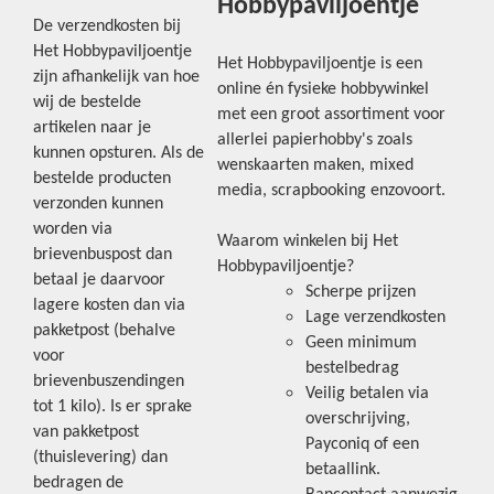
Hobbypaviljoentje
De verzendkosten bij
Het Hobbypaviljoentje
Het Hobbypaviljoentje is een
zijn afhankelijk van hoe
online én fysieke hobbywinkel
wij de bestelde
met een groot assortiment voor
artikelen naar je
allerlei papierhobby's zoals
kunnen opsturen. Als de
wenskaarten maken, mixed
bestelde producten
media, scrapbooking enzovoort.
verzonden kunnen
worden via
Waarom winkelen bij Het
brievenbuspost dan
Hobbypaviljoentje?
betaal je daarvoor
Scherpe prijzen
lagere kosten dan via
Lage verzendkosten
pakketpost (behalve
Geen minimum
voor
bestelbedrag
brievenbuszendingen
Veilig betalen via
tot 1 kilo). Is er sprake
overschrijving,
van pakketpost
Payconiq of een
(thuislevering) dan
betaallink.
bedragen de