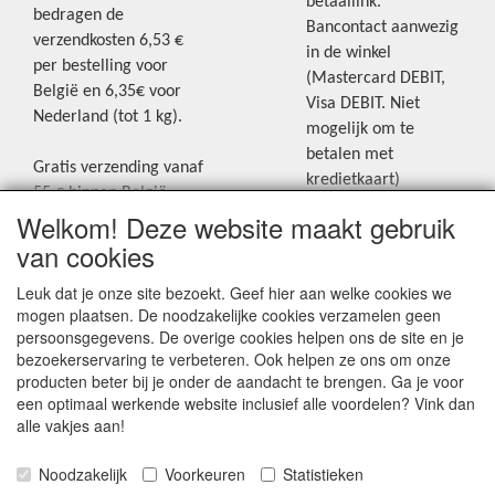
betaallink.
bedragen de
Bancontact aanwezig
verzendkosten 6,53 €
in de winkel
per bestelling voor
(Mastercard DEBIT,
België en 6,35€ voor
Visa DEBIT. Niet
Nederland (tot 1 kg).
mogelijk om te
betalen met
Gratis verzending vanaf
kredietkaart)
55 € binnen België.
Welkom! Deze website maakt gebruik
Gratis verzending vanaf
Blijf op de hoogte van de laatste
65 € naar Nederland.
van cookies
creatieve nieuwtjes en ideeën via
Levering andere
Leuk dat je onze site bezoekt. Geef hier aan welke cookies we
onze Facebookpagina.
landen: geen gratis
mogen plaatsen. De noodzakelijke cookies verzamelen geen
verzending, portkosten
persoonsgegevens. De overige cookies helpen ons de site en je
worden aangerekend.
bezoekerservaring te verbeteren. Ook helpen ze ons om onze
producten beter bij je onder de aandacht te brengen. Ga je voor
Zie voor een overzicht
een optimaal werkende website inclusief alle voordelen? Vink dan
van alle verzendkosten
alle vakjes aan!
onder het tabje
Noodzakelijk
Voorkeuren
Statistieken
"Verzendkosten" op de