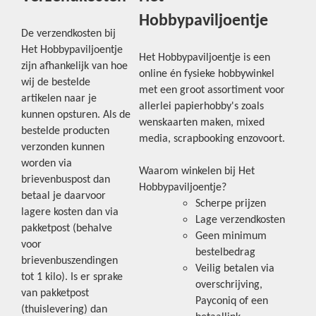
Hobbypaviljoentje
De verzendkosten bij
Het Hobbypaviljoentje
Het Hobbypaviljoentje is een
zijn afhankelijk van hoe
online én fysieke hobbywinkel
wij de bestelde
met een groot assortiment voor
artikelen naar je
allerlei papierhobby's zoals
kunnen opsturen. Als de
wenskaarten maken, mixed
bestelde producten
media, scrapbooking enzovoort.
verzonden kunnen
worden via
Waarom winkelen bij Het
brievenbuspost dan
Hobbypaviljoentje?
betaal je daarvoor
Scherpe prijzen
lagere kosten dan via
Lage verzendkosten
pakketpost (behalve
Geen minimum
voor
bestelbedrag
brievenbuszendingen
Veilig betalen via
tot 1 kilo). Is er sprake
overschrijving,
van pakketpost
Payconiq of een
(thuislevering) dan