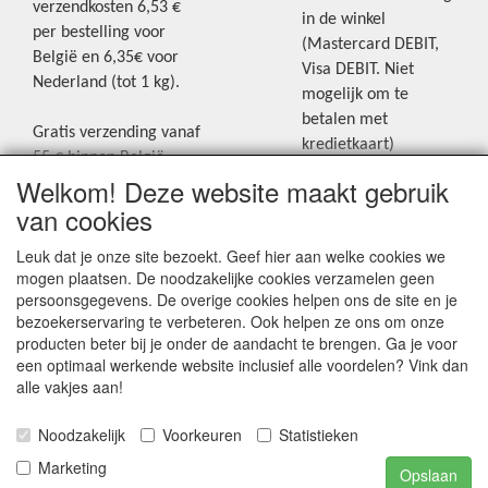
verzendkosten 6,53 €
in de winkel
per bestelling voor
(Mastercard DEBIT,
België en 6,35€ voor
Visa DEBIT. Niet
Nederland (tot 1 kg).
mogelijk om te
betalen met
Gratis verzending vanaf
kredietkaart)
55 € binnen België.
Welkom! Deze website maakt gebruik
Gratis verzending vanaf
Blijf op de hoogte van de laatste
65 € naar Nederland.
van cookies
creatieve nieuwtjes en ideeën via
Levering andere
Leuk dat je onze site bezoekt. Geef hier aan welke cookies we
onze Facebookpagina.
landen: geen gratis
mogen plaatsen. De noodzakelijke cookies verzamelen geen
verzending, portkosten
persoonsgegevens. De overige cookies helpen ons de site en je
worden aangerekend.
bezoekerservaring te verbeteren. Ook helpen ze ons om onze
producten beter bij je onder de aandacht te brengen. Ga je voor
Zie voor een overzicht
een optimaal werkende website inclusief alle voordelen? Vink dan
van alle verzendkosten
alle vakjes aan!
onder het tabje
Noodzakelijk
Voorkeuren
Statistieken
"Verzendkosten" op de
homepagina.
Marketing
Opslaan