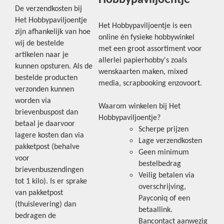
Hobbypaviljoentje
De verzendkosten bij
Het Hobbypaviljoentje
Het Hobbypaviljoentje is een
zijn afhankelijk van hoe
online én fysieke hobbywinkel
wij de bestelde
met een groot assortiment voor
artikelen naar je
allerlei papierhobby's zoals
kunnen opsturen. Als de
wenskaarten maken, mixed
bestelde producten
media, scrapbooking enzovoort.
verzonden kunnen
worden via
Waarom winkelen bij Het
brievenbuspost dan
Hobbypaviljoentje?
betaal je daarvoor
Scherpe prijzen
lagere kosten dan via
Lage verzendkosten
pakketpost (behalve
Geen minimum
voor
bestelbedrag
brievenbuszendingen
Veilig betalen via
tot 1 kilo). Is er sprake
overschrijving,
van pakketpost
Payconiq of een
(thuislevering) dan
betaallink.
bedragen de
Bancontact aanwezig