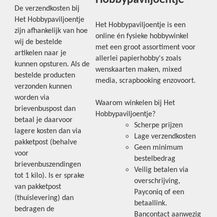
Hobbypaviljoentje
De verzendkosten bij
Het Hobbypaviljoentje
Het Hobbypaviljoentje is een
zijn afhankelijk van hoe
online én fysieke hobbywinkel
wij de bestelde
met een groot assortiment voor
artikelen naar je
allerlei papierhobby's zoals
kunnen opsturen. Als de
wenskaarten maken, mixed
bestelde producten
media, scrapbooking enzovoort.
verzonden kunnen
worden via
Waarom winkelen bij Het
brievenbuspost dan
Hobbypaviljoentje?
betaal je daarvoor
Scherpe prijzen
lagere kosten dan via
Lage verzendkosten
pakketpost (behalve
Geen minimum
voor
bestelbedrag
brievenbuszendingen
Veilig betalen via
tot 1 kilo). Is er sprake
overschrijving,
van pakketpost
Payconiq of een
(thuislevering) dan
betaallink.
bedragen de
Bancontact aanwezig