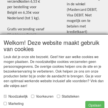
verzendkosten 6,53 €
in de winkel
per bestelling voor
(Mastercard DEBIT,
België en 6,35€ voor
Visa DEBIT. Niet
Nederland (tot 1 kg).
mogelijk om te
betalen met
Gratis verzending vanaf
kredietkaart)
55 € binnen België.
Welkom! Deze website maakt gebruik
Gratis verzending vanaf
Blijf op de hoogte van de laatste
65 € naar Nederland.
van cookies
creatieve nieuwtjes en ideeën via
Levering andere
Leuk dat je onze site bezoekt. Geef hier aan welke cookies we
onze Facebookpagina.
landen: geen gratis
mogen plaatsen. De noodzakelijke cookies verzamelen geen
verzending, portkosten
persoonsgegevens. De overige cookies helpen ons de site en je
worden aangerekend.
bezoekerservaring te verbeteren. Ook helpen ze ons om onze
producten beter bij je onder de aandacht te brengen. Ga je voor
Zie voor een overzicht
een optimaal werkende website inclusief alle voordelen? Vink dan
van alle verzendkosten
alle vakjes aan!
onder het tabje
Noodzakelijk
Voorkeuren
Statistieken
"Verzendkosten" op de
homepagina.
Marketing
Opslaan