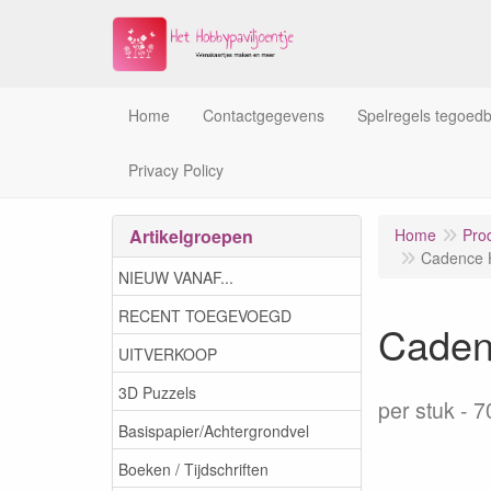
Home
Contactgegevens
Spelregels tegoed
Privacy Policy
Artikelgroepen
Home
Pro
Cadence H
NIEUW VANAF...
RECENT TOEGEVOEGD
Caden
UITVERKOOP
3D Puzzels
per stuk
7
Basispapier/Achtergrondvel
Boeken / Tijdschriften