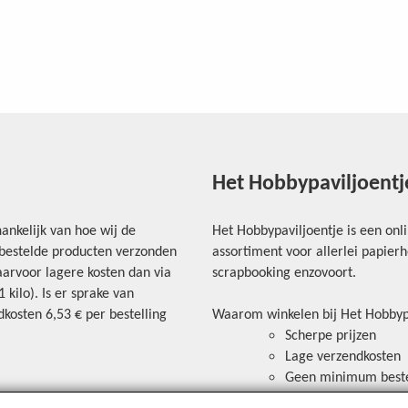
Het Hobbypaviljoentj
ankelijk van hoe wij de
Het Hobbypaviljoentje is een onl
e bestelde producten verzonden
assortiment voor allerlei papie
arvoor lagere kosten dan via
scrapbooking enzovoort.
kilo). Is er sprake van
kosten 6,53 € per bestelling
Waarom winkelen bij Het Hobbyp
Scherpe prijzen
Lage verzendkosten
Geen minimum best
Veilig betalen via ov