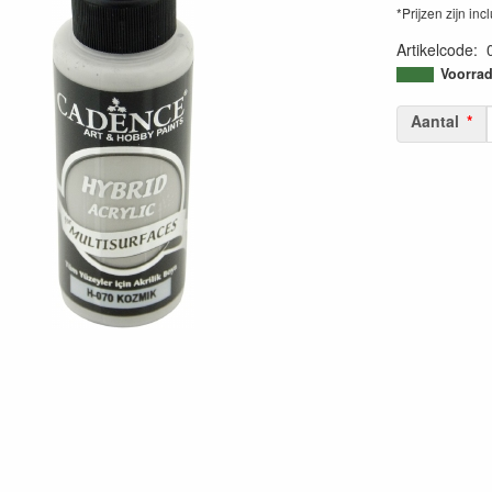
*Prijzen zijn inc
Artikelcode
:
86990367565
Voorrad
Aantal