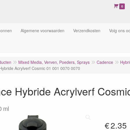
0
bonnen
Algemene voorwaarden
Verzendkosten
Volg ons o
ducten
Mixed Media, Verven, Poeders, Sprays
Cadence
Hybri
ybride Acrylverf Cosmic 01 001 0070 0070
ce Hybride Acrylverf Cosmi
0 ml
€
2.35