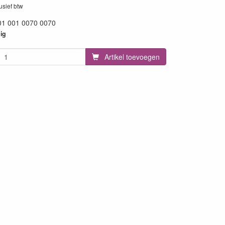
lusief btw
01 001 0070 0070
35
ig
Artikel toevoegen