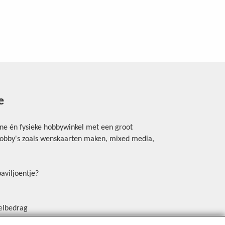
e
ine én fysieke hobbywinkel met een groot
rhobby's zoals wenskaarten maken, mixed media,
aviljoentje?
elbedrag
erschrijving, Payconiq of een betaallink.