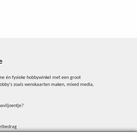
e
ine én fysieke hobbywinkel met een groot
rhobby's zoals wenskaarten maken, mixed media,
aviljoentje?
elbedrag
erschrijving, Payconiq of een betaallink.