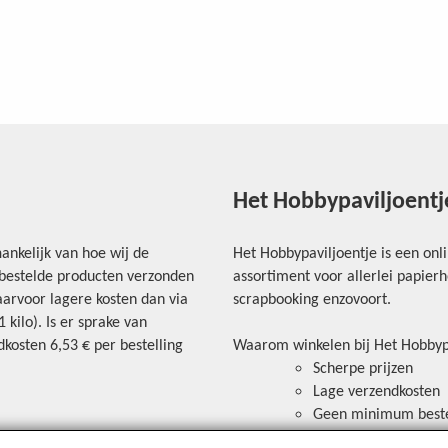
Het Hobbypaviljoentj
ankelijk van hoe wij de
Het Hobbypaviljoentje is een onl
e bestelde producten verzonden
assortiment voor allerlei papie
arvoor lagere kosten dan via
scrapbooking enzovoort.
kilo). Is er sprake van
kosten 6,53 € per bestelling
Waarom winkelen bij Het Hobbyp
Scherpe prijzen
Lage verzendkosten
Geen minimum best
Veilig betalen via ov