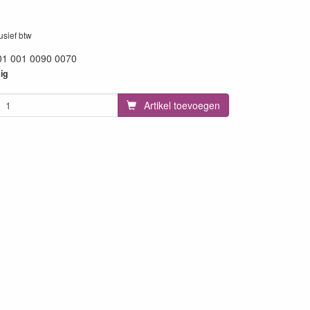
lusief btw
01 001 0090 0070
33
ig
Artikel toevoegen