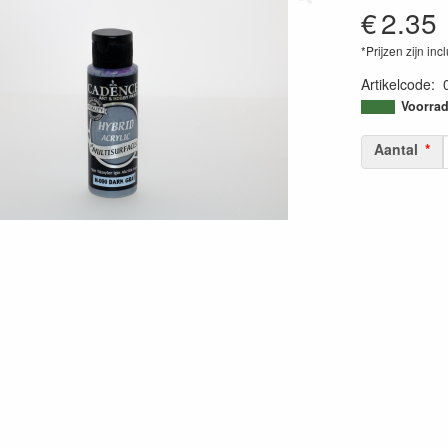
€
2.35
*Prijzen zijn inc
Artikelcode
:
86990367567
Voorrad
Aantal