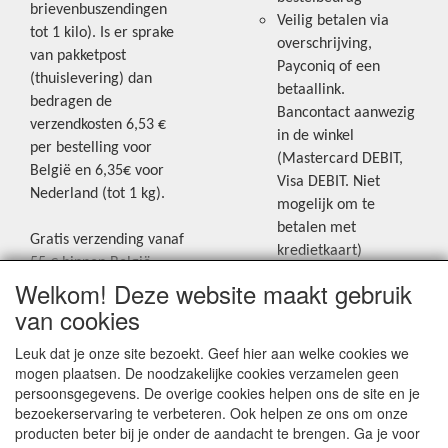
brievenbuszendingen
Veilig betalen via
tot 1 kilo). Is er sprake
overschrijving,
van pakketpost
Payconiq of een
(thuislevering) dan
betaallink.
bedragen de
Bancontact aanwezig
verzendkosten 6,53 €
in de winkel
per bestelling voor
(Mastercard DEBIT,
België en 6,35€ voor
Visa DEBIT. Niet
Nederland (tot 1 kg).
mogelijk om te
betalen met
Gratis verzending vanaf
kredietkaart)
55 € binnen België.
Welkom! Deze website maakt gebruik
Gratis verzending vanaf
Blijf op de hoogte van de laatste
65 € naar Nederland.
van cookies
creatieve nieuwtjes en ideeën via
Levering andere
Leuk dat je onze site bezoekt. Geef hier aan welke cookies we
onze Facebookpagina.
landen: geen gratis
mogen plaatsen. De noodzakelijke cookies verzamelen geen
verzending, portkosten
persoonsgegevens. De overige cookies helpen ons de site en je
worden aangerekend.
bezoekerservaring te verbeteren. Ook helpen ze ons om onze
producten beter bij je onder de aandacht te brengen. Ga je voor
Zie voor een overzicht