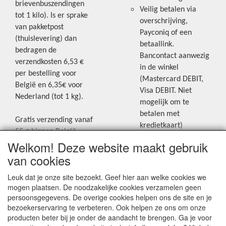
brievenbuszendingen
Veilig betalen via
tot 1 kilo). Is er sprake
overschrijving,
van pakketpost
Payconiq of een
(thuislevering) dan
betaallink.
bedragen de
Bancontact aanwezig
verzendkosten 6,53 €
in de winkel
per bestelling voor
(Mastercard DEBIT,
België en 6,35€ voor
Visa DEBIT. Niet
Nederland (tot 1 kg).
mogelijk om te
betalen met
Gratis verzending vanaf
kredietkaart)
55 € binnen België.
Welkom! Deze website maakt gebruik
Gratis verzending vanaf
Blijf op de hoogte van de laatste
65 € naar Nederland.
van cookies
creatieve nieuwtjes en ideeën via
Levering andere
Leuk dat je onze site bezoekt. Geef hier aan welke cookies we
onze Facebookpagina.
landen: geen gratis
mogen plaatsen. De noodzakelijke cookies verzamelen geen
verzending, portkosten
persoonsgegevens. De overige cookies helpen ons de site en je
worden aangerekend.
bezoekerservaring te verbeteren. Ook helpen ze ons om onze
producten beter bij je onder de aandacht te brengen. Ga je voor
Zie voor een overzicht