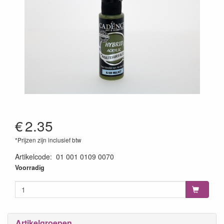
€
2.35
*Prijzen zijn inclusief btw
Artikelcode
:
01 001 0109 0070
8699036773952
Voorradig
Artikelgroepen