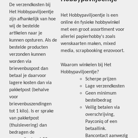
De verzendkosten bij
Het Hobbypaviljoentje
Het Hobbypaviljoentje is een
zijn afhankelijk van hoe
online én fysieke hobbywinkel
wij de bestelde
met een groot assortiment voor
artikelen naar je
allerlei papierhobby's zoals
kunnen opsturen. Als de
wenskaarten maken, mixed
bestelde producten
media, scrapbooking enzovoort.
verzonden kunnen
worden via
Waarom winkelen bij Het
brievenbuspost dan
Hobbypaviljoentje?
betaal je daarvoor
Scherpe prijzen
lagere kosten dan via
Lage verzendkosten
pakketpost (behalve
Geen minimum
voor
bestelbedrag
brievenbuszendingen
Veilig betalen via
tot 1 kilo). Is er sprake
overschrijving,
van pakketpost
Payconiq of een
(thuislevering) dan
betaallink.
bedragen de
Bancontact aanwezig