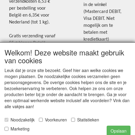
verzendkosten 6,53 €
in de winkel
per bestelling voor
(Mastercard DEBIT,
België en 6,35€ voor
Visa DEBIT. Niet
Nederland (tot 1 kg).
mogelijk om te
betalen met
Gratis verzending vanaf
kredietkaart)
55 € binnen België.
Welkom! Deze website maakt gebruik
Gratis verzending vanaf
Blijf op de hoogte van de laatste
65 € naar Nederland.
van cookies
creatieve nieuwtjes en ideeën via
Levering andere
Leuk dat je onze site bezoekt. Geef hier aan welke cookies we
onze Facebookpagina.
landen: geen gratis
mogen plaatsen. De noodzakelijke cookies verzamelen geen
verzending, portkosten
persoonsgegevens. De overige cookies helpen ons de site en je
worden aangerekend.
bezoekerservaring te verbeteren. Ook helpen ze ons om onze
producten beter bij je onder de aandacht te brengen. Ga je voor
Zie voor een overzicht
een optimaal werkende website inclusief alle voordelen? Vink dan
van alle verzendkosten
alle vakjes aan!
onder het tabje
Noodzakelijk
Voorkeuren
Statistieken
"Verzendkosten" op de
homepagina.
Marketing
Opslaan