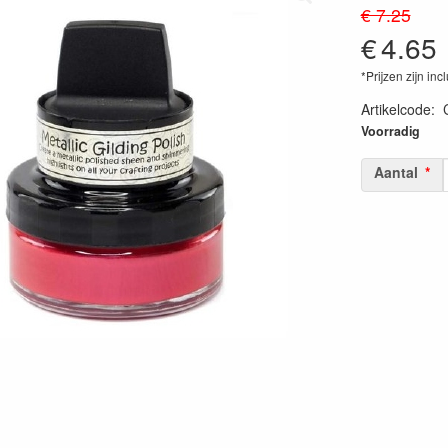
€ 7.25
€
4.65
*Prijzen zijn inc
Artikelcode
:
50552609264
Voorradig
Aantal