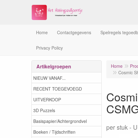
Home
Contactgegevens
Spelregels tegoed
Privacy Policy
Artikelgroepen
Home
Pro
Cosmic Sh
NIEUW VANAF...
RECENT TOEGEVOEGD
Cosmic
UITVERKOOP
CSMG
3D Puzzels
Basispapier/Achtergrondvel
per stuk
U
Boeken / Tijdschriften