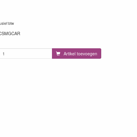
lusief btw
CSMGCAR
28
Artikel toevoegen