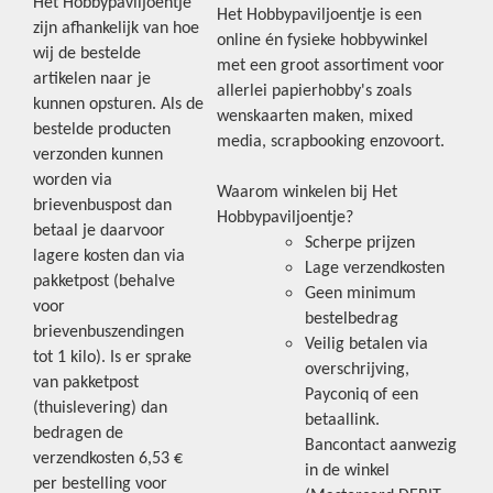
Het Hobbypaviljoentje
Het Hobbypaviljoentje is een
zijn afhankelijk van hoe
online én fysieke hobbywinkel
wij de bestelde
met een groot assortiment voor
artikelen naar je
allerlei papierhobby's zoals
kunnen opsturen. Als de
wenskaarten maken, mixed
bestelde producten
media, scrapbooking enzovoort.
verzonden kunnen
worden via
Waarom winkelen bij Het
brievenbuspost dan
Hobbypaviljoentje?
betaal je daarvoor
Scherpe prijzen
lagere kosten dan via
Lage verzendkosten
pakketpost (behalve
Geen minimum
voor
bestelbedrag
brievenbuszendingen
Veilig betalen via
tot 1 kilo). Is er sprake
overschrijving,
van pakketpost
Payconiq of een
(thuislevering) dan
betaallink.
bedragen de
Bancontact aanwezig
verzendkosten 6,53 €
in de winkel
per bestelling voor