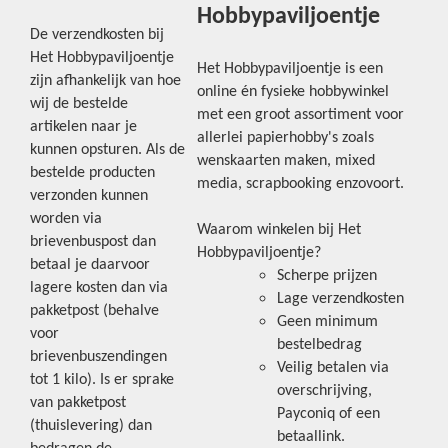
Hobbypaviljoentje
De verzendkosten bij
Het Hobbypaviljoentje
Het Hobbypaviljoentje is een
zijn afhankelijk van hoe
online én fysieke hobbywinkel
wij de bestelde
met een groot assortiment voor
artikelen naar je
allerlei papierhobby's zoals
kunnen opsturen. Als de
wenskaarten maken, mixed
bestelde producten
media, scrapbooking enzovoort.
verzonden kunnen
worden via
Waarom winkelen bij Het
brievenbuspost dan
Hobbypaviljoentje?
betaal je daarvoor
Scherpe prijzen
lagere kosten dan via
Lage verzendkosten
pakketpost (behalve
Geen minimum
voor
bestelbedrag
brievenbuszendingen
Veilig betalen via
tot 1 kilo). Is er sprake
overschrijving,
van pakketpost
Payconiq of een
(thuislevering) dan
betaallink.