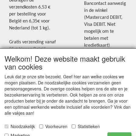
bedragen de
Bancontact aanwezig
verzendkosten 6,53 €
in de winkel
per bestelling voor
(Mastercard DEBIT,
België en 6,35€ voor
Visa DEBIT. Niet
Nederland (tot 1 kg).
mogelijk om te
betalen met
Gratis verzending vanaf
kredietkaart)
55 € binnen België.
Welkom! Deze website maakt gebruik
Gratis verzending vanaf
Blijf op de hoogte van de laatste
65 € naar Nederland.
van cookies
creatieve nieuwtjes en ideeën via
Levering andere
Leuk dat je onze site bezoekt. Geef hier aan welke cookies we
onze Facebookpagina.
landen: geen gratis
mogen plaatsen. De noodzakelijke cookies verzamelen geen
verzending, portkosten
persoonsgegevens. De overige cookies helpen ons de site en je
worden aangerekend.
bezoekerservaring te verbeteren. Ook helpen ze ons om onze
producten beter bij je onder de aandacht te brengen. Ga je voor
Zie voor een overzicht
een optimaal werkende website inclusief alle voordelen? Vink dan
van alle verzendkosten
alle vakjes aan!
onder het tabje
Noodzakelijk
Voorkeuren
Statistieken
"Verzendkosten" op de
homepagina.
Marketing