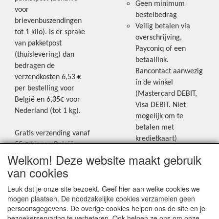
Geen minimum
voor
bestelbedrag
brievenbuszendingen
Veilig betalen via
tot 1 kilo). Is er sprake
overschrijving,
van pakketpost
Payconiq of een
(thuislevering) dan
betaallink.
bedragen de
Bancontact aanwezig
verzendkosten 6,53 €
in de winkel
per bestelling voor
(Mastercard DEBIT,
België en 6,35€ voor
Visa DEBIT. Niet
Nederland (tot 1 kg).
mogelijk om te
betalen met
Gratis verzending vanaf
kredietkaart)
55 € binnen België.
Welkom! Deze website maakt gebruik
Gratis verzending vanaf
Blijf op de hoogte van de laatste
65 € naar Nederland.
van cookies
creatieve nieuwtjes en ideeën via
Levering andere
Leuk dat je onze site bezoekt. Geef hier aan welke cookies we
onze Facebookpagina.
landen: geen gratis
mogen plaatsen. De noodzakelijke cookies verzamelen geen
verzending, portkosten
persoonsgegevens. De overige cookies helpen ons de site en je
worden aangerekend.
bezoekerservaring te verbeteren. Ook helpen ze ons om onze