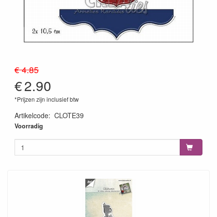
€ 4.85
€
2.90
*Prijzen zijn inclusief btw
Artikelcode
:
CLOTE39
8720143080029
Voorradig