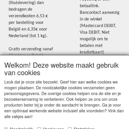
(thuislevering) dan
betaallink.
bedragen de
Bancontact aanwezig
verzendkosten 6,53 €
in de winkel
per bestelling voor
(Mastercard DEBIT,
België en 6,35€ voor
Visa DEBIT. Niet
Nederland (tot 1 kg).
mogelijk om te
betalen met
Gratis verzending vanaf
kredietkaart)
55 € binnen België.
Welkom! Deze website maakt gebruik
Gratis verzending vanaf
Blijf op de hoogte van de laatste
65 € naar Nederland.
van cookies
creatieve nieuwtjes en ideeën via
Levering andere
Leuk dat je onze site bezoekt. Geef hier aan welke cookies we
onze Facebookpagina.
landen: geen gratis
mogen plaatsen. De noodzakelijke cookies verzamelen geen
verzending, portkosten
persoonsgegevens. De overige cookies helpen ons de site en je
worden aangerekend.
bezoekerservaring te verbeteren. Ook helpen ze ons om onze
producten beter bij je onder de aandacht te brengen. Ga je voor
Zie voor een overzicht
een optimaal werkende website inclusief alle voordelen? Vink dan
van alle verzendkosten
alle vakjes aan!
onder het tabje
"Verzendkosten" op de