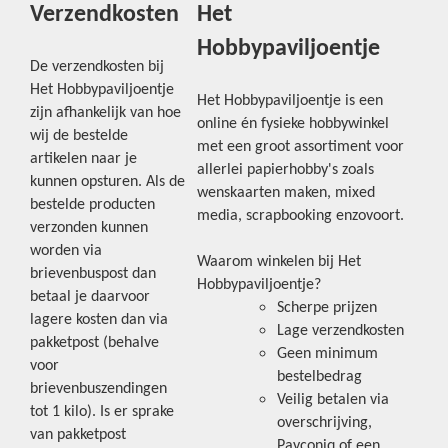
Verzendkosten
Het
Hobbypaviljoentje
De verzendkosten bij
Het Hobbypaviljoentje
Het Hobbypaviljoentje is een
zijn afhankelijk van hoe
online én fysieke hobbywinkel
wij de bestelde
met een groot assortiment voor
artikelen naar je
allerlei papierhobby's zoals
kunnen opsturen. Als de
wenskaarten maken, mixed
bestelde producten
media, scrapbooking enzovoort.
verzonden kunnen
worden via
Waarom winkelen bij Het
brievenbuspost dan
Hobbypaviljoentje?
betaal je daarvoor
Scherpe prijzen
lagere kosten dan via
Lage verzendkosten
pakketpost (behalve
Geen minimum
voor
bestelbedrag
brievenbuszendingen
Veilig betalen via
tot 1 kilo). Is er sprake
overschrijving,
van pakketpost
Payconiq of een