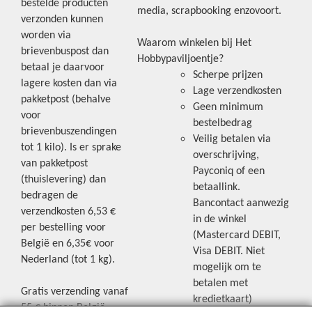
bestelde producten
media, scrapbooking enzovoort.
verzonden kunnen
worden via
Waarom winkelen bij Het
brievenbuspost dan
Hobbypaviljoentje?
betaal je daarvoor
Scherpe prijzen
lagere kosten dan via
Lage verzendkosten
pakketpost (behalve
Geen minimum
voor
bestelbedrag
brievenbuszendingen
Veilig betalen via
tot 1 kilo). Is er sprake
overschrijving,
van pakketpost
Payconiq of een
(thuislevering) dan
betaallink.
bedragen de
Bancontact aanwezig
verzendkosten 6,53 €
in de winkel
per bestelling voor
(Mastercard DEBIT,
België en 6,35€ voor
Visa DEBIT. Niet
Nederland (tot 1 kg).
mogelijk om te
betalen met
Gratis verzending vanaf
kredietkaart)
55 € binnen België.