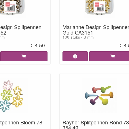
esign Splitpennen
Marianne Design Splitpenne
152
Gold CA3151
 mm
100 stuks - 3 mm
€ 4.50
€ 4
itpennen Bloem 78
Rayher Splitpennen Rond 78
354 49