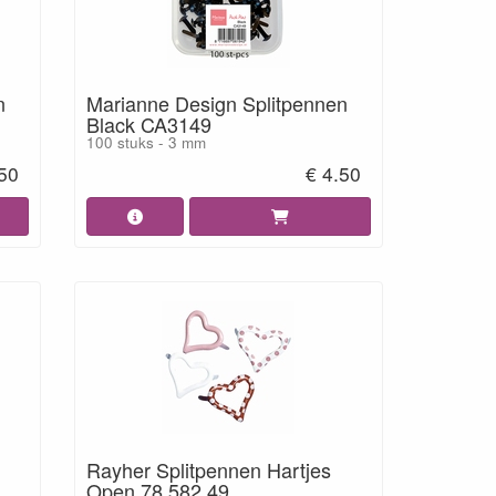
n
Marianne Design Splitpennen
Black CA3149
100 stuks - 3 mm
.50
€ 4.50
Rayher Splitpennen Hartjes
Open 78 582 49