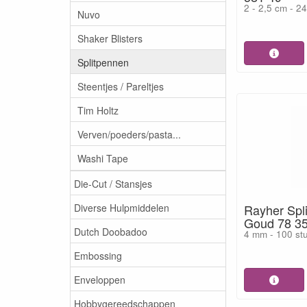
2 - 2,5 cm - 2
Nuvo
Shaker Blisters
Splitpennen
Steentjes / Pareltjes
Tim Holtz
Verven/poeders/pasta...
Washi Tape
Die-Cut / Stansjes
Diverse Hulpmiddelen
Rayher Spl
Goud 78 3
Dutch Doobadoo
4 mm - 100 st
Embossing
Enveloppen
Hobbygereedschappen