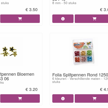
4 stuks
8 mm - 50 stuks
€ 3.50
€ 3
itpennen Bloemen
Folia Splitpennen Rond 125
53 06
6 kleuren - Verschillende maten - 12
stuks
uks
€ 3.20
€ 4