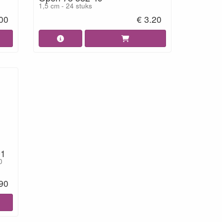
1,5 cm - 24 stuks
.00
€ 3.20
01
0
.90