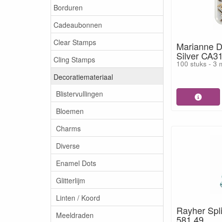
Borduren
Cadeaubonnen
Clear Stamps
Marianne D
Silver CA3
Cling Stamps
100 stuks - 3
Decoratiemateriaal
Blistervullingen
Bloemen
Charms
Diverse
Enamel Dots
Glitterlijm
Linten / Koord
Rayher Spl
Meeldraden
581 49