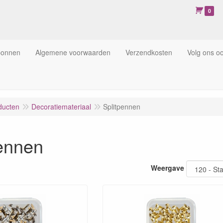
0
bonnen
Algemene voorwaarden
Verzendkosten
Volg ons o
ducten
Decoratiemateriaal
Splitpennen
pennen
Weergave