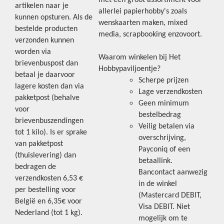
met een groot assortiment voor
artikelen naar je
allerlei papierhobby's zoals
kunnen opsturen. Als de
wenskaarten maken, mixed
bestelde producten
media, scrapbooking enzovoort.
verzonden kunnen
worden via
Waarom winkelen bij Het
brievenbuspost dan
Hobbypaviljoentje?
betaal je daarvoor
Scherpe prijzen
lagere kosten dan via
Lage verzendkosten
pakketpost (behalve
Geen minimum
voor
bestelbedrag
brievenbuszendingen
Veilig betalen via
tot 1 kilo). Is er sprake
overschrijving,
van pakketpost
Payconiq of een
(thuislevering) dan
betaallink.
bedragen de
Bancontact aanwezig
verzendkosten 6,53 €
in de winkel
per bestelling voor
(Mastercard DEBIT,
België en 6,35€ voor
Visa DEBIT. Niet
Nederland (tot 1 kg).
mogelijk om te