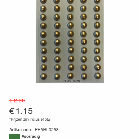
€ 2.30
€
1.15
*Prijzen zijn inclusief btw
Artikelcode
:
PEARL0258
5712039006933
Voorradig