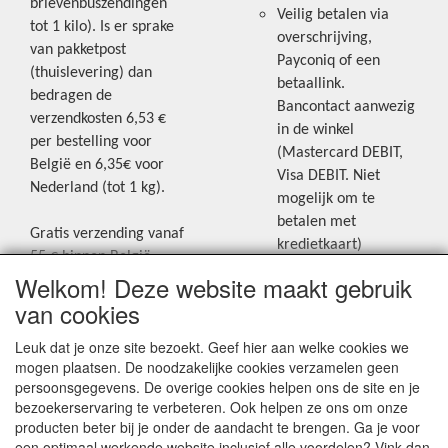
brievenbuszendingen
Veilig betalen via
tot 1 kilo). Is er sprake
overschrijving,
van pakketpost
Payconiq of een
(thuislevering) dan
betaallink.
bedragen de
Bancontact aanwezig
verzendkosten 6,53 €
in de winkel
per bestelling voor
(Mastercard DEBIT,
België en 6,35€ voor
Visa DEBIT. Niet
Nederland (tot 1 kg).
mogelijk om te
betalen met
Gratis verzending vanaf
kredietkaart)
55 € binnen België.
Welkom! Deze website maakt gebruik
Gratis verzending vanaf
Blijf op de hoogte van de laatste
65 € naar Nederland.
van cookies
creatieve nieuwtjes en ideeën via
Levering andere
Leuk dat je onze site bezoekt. Geef hier aan welke cookies we
onze Facebookpagina.
landen: geen gratis
mogen plaatsen. De noodzakelijke cookies verzamelen geen
verzending, portkosten
persoonsgegevens. De overige cookies helpen ons de site en je
worden aangerekend.
bezoekerservaring te verbeteren. Ook helpen ze ons om onze
producten beter bij je onder de aandacht te brengen. Ga je voor
Zie voor een overzicht
een optimaal werkende website inclusief alle voordelen? Vink dan