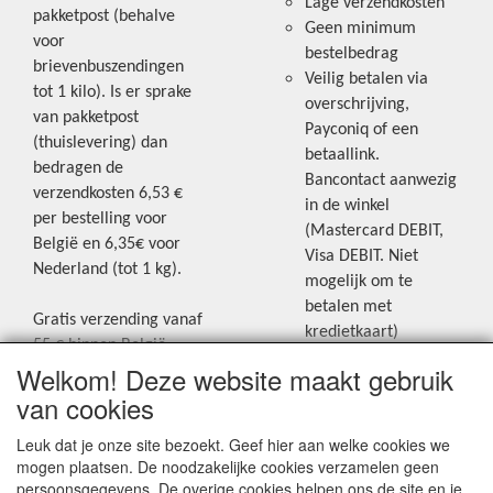
Lage verzendkosten
pakketpost (behalve
Geen minimum
voor
bestelbedrag
brievenbuszendingen
Veilig betalen via
tot 1 kilo). Is er sprake
overschrijving,
van pakketpost
Payconiq of een
(thuislevering) dan
betaallink.
bedragen de
Bancontact aanwezig
verzendkosten 6,53 €
in de winkel
per bestelling voor
(Mastercard DEBIT,
België en 6,35€ voor
Visa DEBIT. Niet
Nederland (tot 1 kg).
mogelijk om te
betalen met
Gratis verzending vanaf
kredietkaart)
55 € binnen België.
Welkom! Deze website maakt gebruik
Gratis verzending vanaf
Blijf op de hoogte van de laatste
65 € naar Nederland.
van cookies
creatieve nieuwtjes en ideeën via
Levering andere
Leuk dat je onze site bezoekt. Geef hier aan welke cookies we
onze Facebookpagina.
landen: geen gratis
mogen plaatsen. De noodzakelijke cookies verzamelen geen
verzending, portkosten
persoonsgegevens. De overige cookies helpen ons de site en je