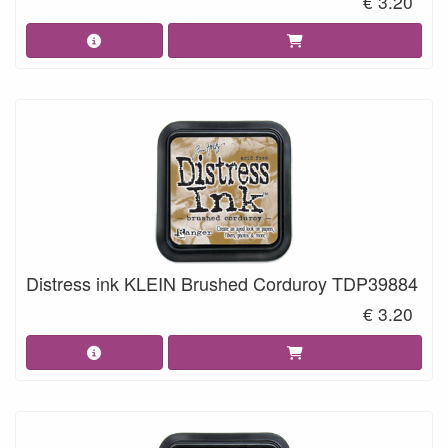
€ 3.20
Distress ink KLEIN Brushed Corduroy TDP39884
€ 3.20