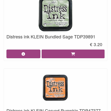
Distress ink KLEIN Bundled Sage TDP39891
€ 3.20
Distress ink KLEIN Carved Pumpkin TDP47377