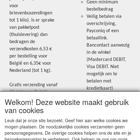
Geen minimum
voor
bestelbedrag
brievenbuszendingen
Veilig betalen via
tot 1 kilo). Is er sprake
overschrijving,
van pakketpost
Payconiq of een
(thuislevering) dan
betaallink.
bedragen de
Bancontact aanwezig
verzendkosten 6,53 €
in de winkel
per bestelling voor
(Mastercard DEBIT,
België en 6,35€ voor
Visa DEBIT. Niet
Nederland (tot 1 kg).
mogelijk om te
betalen met
Gratis verzending vanaf
kredietkaart)
55 € binnen België.
Welkom! Deze website maakt gebruik
Gratis verzending vanaf
Blijf op de hoogte van de laatste
65 € naar Nederland.
van cookies
creatieve nieuwtjes en ideeën via
Levering andere
Leuk dat je onze site bezoekt. Geef hier aan welke cookies we
onze Facebookpagina.
landen: geen gratis
mogen plaatsen. De noodzakelijke cookies verzamelen geen
verzending, portkosten
persoonsgegevens. De overige cookies helpen ons de site en je
worden aangerekend.
bezoekerservaring te verbeteren. Ook helpen ze ons om onze