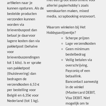
met een groot assortiment voor
artikelen naar je
allerlei papierhobby's zoals
kunnen opsturen. Als de
wenskaarten maken, mixed
bestelde producten
media, scrapbooking enzovoort.
verzonden kunnen
worden via
Waarom winkelen bij Het
brievenbuspost dan
Hobbypaviljoentje?
betaal je daarvoor
Scherpe prijzen
lagere kosten dan via
Lage verzendkosten
pakketpost (behalve
Geen minimum
voor
bestelbedrag
brievenbuszendingen
Veilig betalen via
tot 1 kilo). Is er sprake
overschrijving,
van pakketpost
Payconiq of een
(thuislevering) dan
betaallink.
bedragen de
Bancontact aanwezig
verzendkosten 6,53 €
in de winkel
per bestelling voor
(Mastercard DEBIT,
België en 6,35€ voor
Visa DEBIT. Niet
Nederland (tot 1 kg).
mogelijk om te