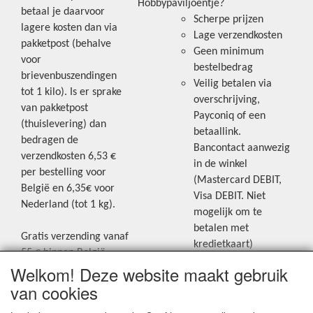
Hobbypaviljoentje?
betaal je daarvoor
Scherpe prijzen
lagere kosten dan via
Lage verzendkosten
pakketpost (behalve
Geen minimum
voor
bestelbedrag
brievenbuszendingen
Veilig betalen via
tot 1 kilo). Is er sprake
overschrijving,
van pakketpost
Payconiq of een
(thuislevering) dan
betaallink.
bedragen de
Bancontact aanwezig
verzendkosten 6,53 €
in de winkel
per bestelling voor
(Mastercard DEBIT,
België en 6,35€ voor
Visa DEBIT. Niet
Nederland (tot 1 kg).
mogelijk om te
betalen met
Gratis verzending vanaf
kredietkaart)
55 € binnen België.
Welkom! Deze website maakt gebruik
Gratis verzending vanaf
Blijf op de hoogte van de laatste
65 € naar Nederland.
van cookies
creatieve nieuwtjes en ideeën via
Levering andere