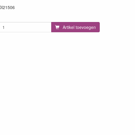
DI21506
6
Artikel toevoegen