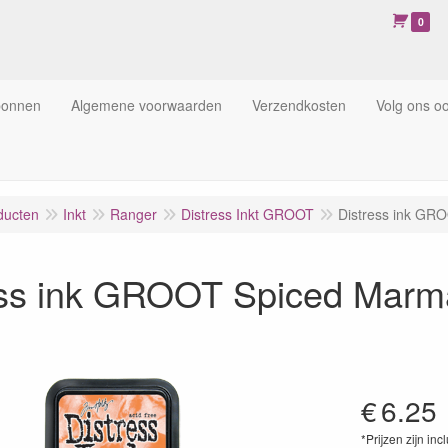
0
bonnen
Algemene voorwaarden
Verzendkosten
Volg ons o
ducten
Inkt
Ranger
Distress Inkt GROOT
Distress ink GR
ess ink GROOT Spiced Marm
€
6.25
*Prijzen zijn inc