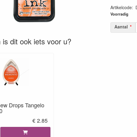
Artikelcode
:
78954102150
Voorradig
Aantal
is dit ook iets voor u?
ew Drops Tangelo
0
€ 2.85