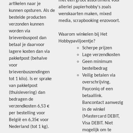
met een groot assortiment voor
artikelen naar je
allerlei papierhobby's zoals
kunnen opsturen. Als de
wenskaarten maken, mixed
bestelde producten
media, scrapbooking enzovoort.
verzonden kunnen
worden via
Waarom winkelen bij Het
brievenbuspost dan
Hobbypaviljoentje?
betaal je daarvoor
Scherpe prijzen
lagere kosten dan via
Lage verzendkosten
pakketpost (behalve
Geen minimum
voor
bestelbedrag
brievenbuszendingen
Veilig betalen via
tot 1 kilo). Is er sprake
overschrijving,
van pakketpost
Payconiq of een
(thuislevering) dan
betaallink.
bedragen de
Bancontact aanwezig
verzendkosten 6,53 €
in de winkel
per bestelling voor
(Mastercard DEBIT,
België en 6,35€ voor
Visa DEBIT. Niet
Nederland (tot 1 kg).
mogelijk om te