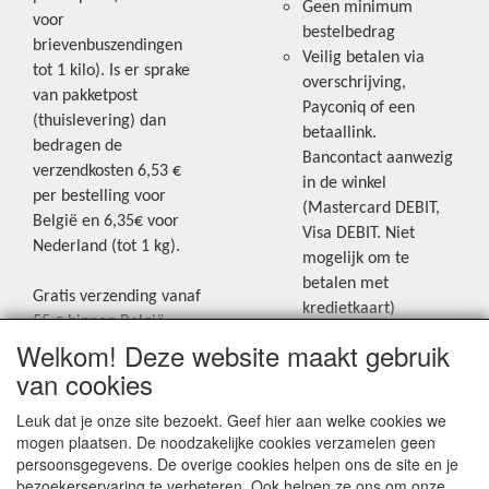
Geen minimum
voor
bestelbedrag
brievenbuszendingen
Veilig betalen via
tot 1 kilo). Is er sprake
overschrijving,
van pakketpost
Payconiq of een
(thuislevering) dan
betaallink.
bedragen de
Bancontact aanwezig
verzendkosten 6,53 €
in de winkel
per bestelling voor
(Mastercard DEBIT,
België en 6,35€ voor
Visa DEBIT. Niet
Nederland (tot 1 kg).
mogelijk om te
betalen met
Gratis verzending vanaf
kredietkaart)
55 € binnen België.
Welkom! Deze website maakt gebruik
Gratis verzending vanaf
Blijf op de hoogte van de laatste
65 € naar Nederland.
van cookies
creatieve nieuwtjes en ideeën via
Levering andere
Leuk dat je onze site bezoekt. Geef hier aan welke cookies we
onze Facebookpagina.
landen: geen gratis
mogen plaatsen. De noodzakelijke cookies verzamelen geen
verzending, portkosten
persoonsgegevens. De overige cookies helpen ons de site en je
worden aangerekend.
bezoekerservaring te verbeteren. Ook helpen ze ons om onze