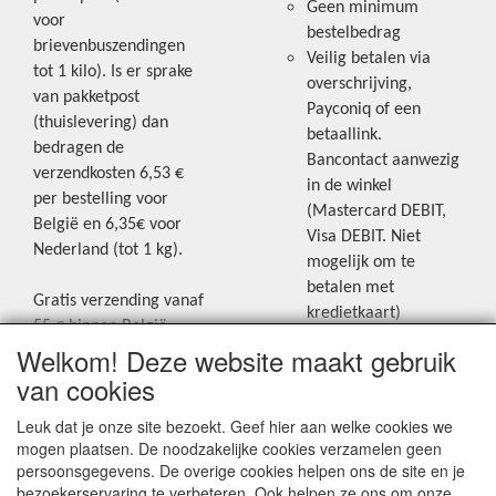
Geen minimum
voor
bestelbedrag
brievenbuszendingen
Veilig betalen via
tot 1 kilo). Is er sprake
overschrijving,
van pakketpost
Payconiq of een
(thuislevering) dan
betaallink.
bedragen de
Bancontact aanwezig
verzendkosten 6,53 €
in de winkel
per bestelling voor
(Mastercard DEBIT,
België en 6,35€ voor
Visa DEBIT. Niet
Nederland (tot 1 kg).
mogelijk om te
betalen met
Gratis verzending vanaf
kredietkaart)
55 € binnen België.
Welkom! Deze website maakt gebruik
Gratis verzending vanaf
Blijf op de hoogte van de laatste
65 € naar Nederland.
van cookies
creatieve nieuwtjes en ideeën via
Levering andere
Leuk dat je onze site bezoekt. Geef hier aan welke cookies we
onze Facebookpagina.
landen: geen gratis
mogen plaatsen. De noodzakelijke cookies verzamelen geen
verzending, portkosten
persoonsgegevens. De overige cookies helpen ons de site en je
worden aangerekend.
bezoekerservaring te verbeteren. Ook helpen ze ons om onze