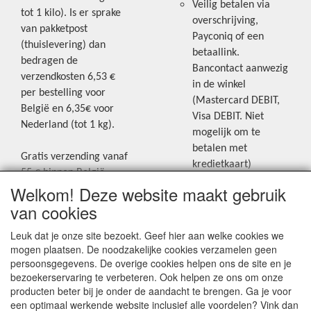
Veilig betalen via
tot 1 kilo). Is er sprake
overschrijving,
van pakketpost
Payconiq of een
(thuislevering) dan
betaallink.
bedragen de
Bancontact aanwezig
verzendkosten 6,53 €
in de winkel
per bestelling voor
(Mastercard DEBIT,
België en 6,35€ voor
Visa DEBIT. Niet
Nederland (tot 1 kg).
mogelijk om te
betalen met
Gratis verzending vanaf
kredietkaart)
55 € binnen België.
Welkom! Deze website maakt gebruik
Gratis verzending vanaf
Blijf op de hoogte van de laatste
65 € naar Nederland.
van cookies
creatieve nieuwtjes en ideeën via
Levering andere
Leuk dat je onze site bezoekt. Geef hier aan welke cookies we
onze Facebookpagina.
landen: geen gratis
mogen plaatsen. De noodzakelijke cookies verzamelen geen
verzending, portkosten
persoonsgegevens. De overige cookies helpen ons de site en je
worden aangerekend.
bezoekerservaring te verbeteren. Ook helpen ze ons om onze
producten beter bij je onder de aandacht te brengen. Ga je voor
Zie voor een overzicht
een optimaal werkende website inclusief alle voordelen? Vink dan