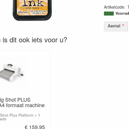
Artikelcode
:
78954104029
Voorrad
Aantal
is dit ook iets voor u?
Big Shot PLUS
A4 formaat machine
 Shot Plus Platform + 1
Pads
€ 159.95