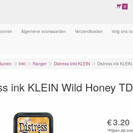
0
bonnen
Algemene voorwaarden
Verzendkosten
Volg ons o
ducten
Inkt
Ranger
Distress Inkt KLEIN
Distress ink KLEI
ess ink KLEIN Wild Honey T
€
3.20
*Prijzen zijn inc