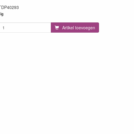
TDP40293
3
ig
Artikel toevoegen