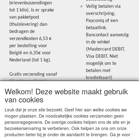
brievenbuszendingen
Veilig betalen via
tot 1 kilo). Is er sprake
overschrijving,
van pakketpost
Payconiq of een
(thuislevering) dan
betaallink.
bedragen de
Bancontact aanwezig
verzendkosten 6,53 €
in de winkel
per bestelling voor
(Mastercard DEBIT,
België en 6,35€ voor
Visa DEBIT. Niet
Nederland (tot 1 kg).
mogelijk om te
betalen met
Gratis verzending vanaf
kredietkaart)
55 € binnen België.
Welkom! Deze website maakt gebruik
Gratis verzending vanaf
Blijf op de hoogte van de laatste
65 € naar Nederland.
van cookies
creatieve nieuwtjes en ideeën via
Levering andere
Leuk dat je onze site bezoekt. Geef hier aan welke cookies we
onze Facebookpagina.
landen: geen gratis
mogen plaatsen. De noodzakelijke cookies verzamelen geen
verzending, portkosten
persoonsgegevens. De overige cookies helpen ons de site en je
worden aangerekend.
bezoekerservaring te verbeteren. Ook helpen ze ons om onze
producten beter bij je onder de aandacht te brengen. Ga je voor
Zie voor een overzicht