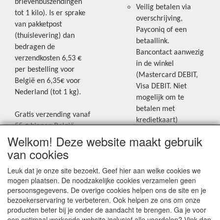
brievenbuszendingen
Veilig betalen via
tot 1 kilo). Is er sprake
overschrijving,
van pakketpost
Payconiq of een
(thuislevering) dan
betaallink.
bedragen de
Bancontact aanwezig
verzendkosten 6,53 €
in de winkel
per bestelling voor
(Mastercard DEBIT,
België en 6,35€ voor
Visa DEBIT. Niet
Nederland (tot 1 kg).
mogelijk om te
betalen met
Gratis verzending vanaf
kredietkaart)
55 € binnen België.
Welkom! Deze website maakt gebruik
Gratis verzending vanaf
Blijf op de hoogte van de laatste
65 € naar Nederland.
van cookies
creatieve nieuwtjes en ideeën via
Levering andere
Leuk dat je onze site bezoekt. Geef hier aan welke cookies we
onze Facebookpagina.
landen: geen gratis
mogen plaatsen. De noodzakelijke cookies verzamelen geen
verzending, portkosten
persoonsgegevens. De overige cookies helpen ons de site en je
worden aangerekend.
bezoekerservaring te verbeteren. Ook helpen ze ons om onze
producten beter bij je onder de aandacht te brengen. Ga je voor
Zie voor een overzicht
een optimaal werkende website inclusief alle voordelen? Vink dan