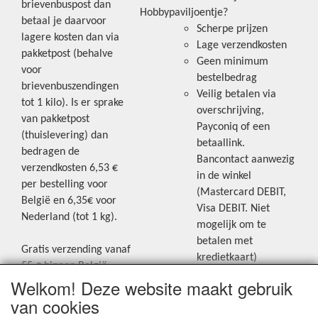
brievenbuspost dan
Hobbypaviljoentje?
betaal je daarvoor
Scherpe prijzen
lagere kosten dan via
Lage verzendkosten
pakketpost (behalve
Geen minimum
voor
bestelbedrag
brievenbuszendingen
Veilig betalen via
tot 1 kilo). Is er sprake
overschrijving,
van pakketpost
Payconiq of een
(thuislevering) dan
betaallink.
bedragen de
Bancontact aanwezig
verzendkosten 6,53 €
in de winkel
per bestelling voor
(Mastercard DEBIT,
België en 6,35€ voor
Visa DEBIT. Niet
Nederland (tot 1 kg).
mogelijk om te
betalen met
Gratis verzending vanaf
kredietkaart)
55 € binnen België.
Welkom! Deze website maakt gebruik
Gratis verzending vanaf
Blijf op de hoogte van de laatste
65 € naar Nederland.
van cookies
creatieve nieuwtjes en ideeën via
Levering andere