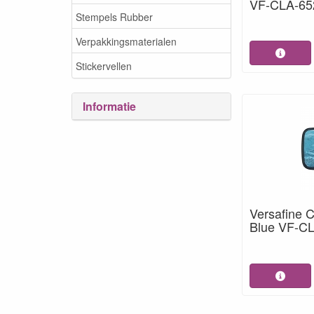
VF-CLA-65
Stempels Rubber
Verpakkingsmaterialen
Stickervellen
Informatie
Versafine C
Blue VF-C