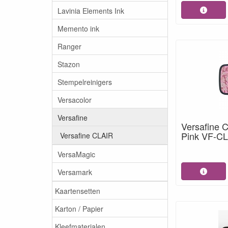
Lavinia Elements Ink
Memento ink
Ranger
Stazon
Stempelreinigers
Versacolor
Versafine
Versafine 
Pink VF-C
Versafine CLAIR
VersaMagic
Versamark
Kaartensetten
Karton / Papier
Kleefmaterialen