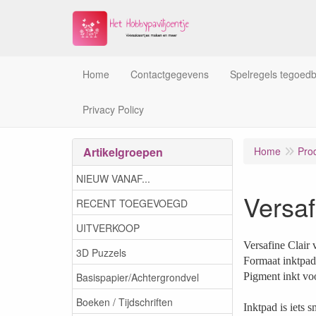
Home
Contactgegevens
Spelregels tegoed
Privacy Policy
Artikelgroepen
Home
Pro
NIEUW VANAF...
Versa
RECENT TOEGEVOEGD
UITVERKOOP
Versafine Clair
3D Puzzels
Formaat inktpa
Basispapier/Achtergrondvel
Pigment inkt voo
Boeken / Tijdschriften
Inktpad is iets 