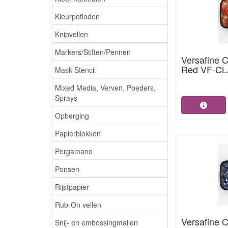
Kleurpotloden
Knipvellen
Markers/Stiften/Pennen
Versafine C
Red VF-CL
Mask Stencil
Mixed Media, Verven, Poeders,
Sprays
Opberging
Papierblokken
Pergamano
Ponsen
Rijstpapier
Rub-On vellen
Versafine C
Snij- en embossingmallen