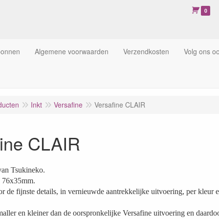
0
bonnen
Algemene voorwaarden
Verzendkosten
Volg ons o
ducten
Inkt
Versafine
Versafine CLAIR
fine CLAIR
 van Tsukineko.
d 76x35mm.
r de fijnste details, in vernieuwde aantrekkelijke uitvoering, per kleur
smaller en kleiner dan de oorspronkelijke Versafine uitvoering en daardo