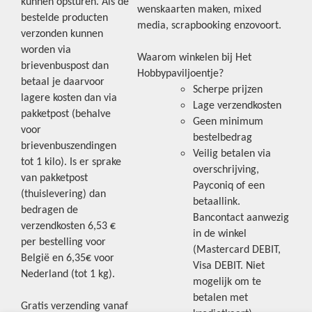
kunnen opsturen. Als de
wenskaarten maken, mixed
bestelde producten
media, scrapbooking enzovoort.
verzonden kunnen
worden via
Waarom winkelen bij Het
brievenbuspost dan
Hobbypaviljoentje?
betaal je daarvoor
Scherpe prijzen
lagere kosten dan via
Lage verzendkosten
pakketpost (behalve
Geen minimum
voor
bestelbedrag
brievenbuszendingen
Veilig betalen via
tot 1 kilo). Is er sprake
overschrijving,
van pakketpost
Payconiq of een
(thuislevering) dan
betaallink.
bedragen de
Bancontact aanwezig
verzendkosten 6,53 €
in de winkel
per bestelling voor
(Mastercard DEBIT,
België en 6,35€ voor
Visa DEBIT. Niet
Nederland (tot 1 kg).
mogelijk om te
betalen met
Gratis verzending vanaf