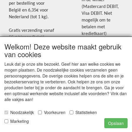
per bestelling voor
(Mastercard DEBIT,
België en 6,35€ voor
Visa DEBIT. Niet
Nederland (tot 1 kg).
mogelijk om te
betalen met
Gratis verzending vanaf
kredietkaart)
55 € binnen België.
Welkom! Deze website maakt gebruik
Gratis verzending vanaf
Blijf op de hoogte van de laatste
65 € naar Nederland.
van cookies
creatieve nieuwtjes en ideeën via
Levering andere
Leuk dat je onze site bezoekt. Geef hier aan welke cookies we
onze Facebookpagina.
landen: geen gratis
mogen plaatsen. De noodzakelijke cookies verzamelen geen
verzending, portkosten
persoonsgegevens. De overige cookies helpen ons de site en je
worden aangerekend.
bezoekerservaring te verbeteren. Ook helpen ze ons om onze
producten beter bij je onder de aandacht te brengen. Ga je voor
Zie voor een overzicht
een optimaal werkende website inclusief alle voordelen? Vink dan
van alle verzendkosten
alle vakjes aan!
onder het tabje
Noodzakelijk
Voorkeuren
Statistieken
"Verzendkosten" op de
homepagina.
Marketing
Opslaan