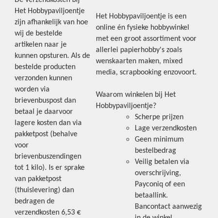
Het Hobbypaviljoentje
Het Hobbypaviljoentje is een
zijn afhankelijk van hoe
online én fysieke hobbywinkel
wij de bestelde
met een groot assortiment voor
artikelen naar je
allerlei papierhobby's zoals
kunnen opsturen. Als de
wenskaarten maken, mixed
bestelde producten
media, scrapbooking enzovoort.
verzonden kunnen
worden via
Waarom winkelen bij Het
brievenbuspost dan
Hobbypaviljoentje?
betaal je daarvoor
Scherpe prijzen
lagere kosten dan via
Lage verzendkosten
pakketpost (behalve
Geen minimum
voor
bestelbedrag
brievenbuszendingen
Veilig betalen via
tot 1 kilo). Is er sprake
overschrijving,
van pakketpost
Payconiq of een
(thuislevering) dan
betaallink.
bedragen de
Bancontact aanwezig
verzendkosten 6,53 €
in de winkel