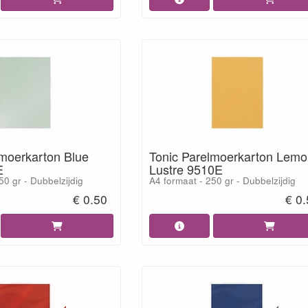
lmoerkarton Blue
Tonic Parelmoerkarton Lem
E
Lustre 9510E
50 gr - Dubbelzijdig
A4 formaat - 250 gr - Dubbelzijdig
€ 0.50
€ 0