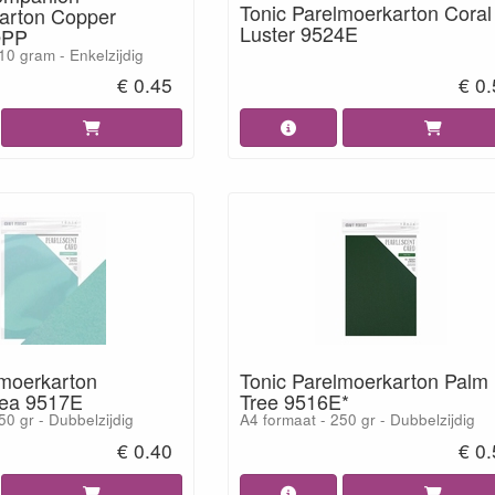
Tonic Parelmoerkarton Coral
arton Copper
Luster 9524E
OPP
10 gram - Enkelzijdig
€ 0.45
€ 0
lmoerkarton
Tonic Parelmoerkarton Palm
Sea 9517E
Tree 9516E*
50 gr - Dubbelzijdig
A4 formaat - 250 gr - Dubbelzijdig
€ 0.40
€ 0