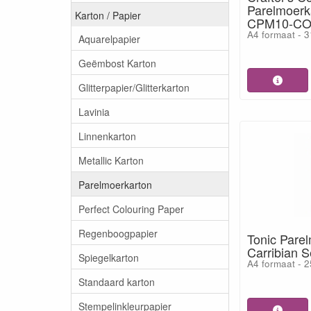
Parelmoerk
Karton / Papier
CPM10-C
A4 formaat - 3
Aquarelpapier
Geëmbost Karton
Glitterpapier/Glitterkarton
Lavinia
Linnenkarton
Metallic Karton
Parelmoerkarton
Perfect Colouring Paper
Regenboogpapier
Tonic Pare
Carribian 
Spiegelkarton
A4 formaat - 2
Standaard karton
Stempelinkleurpapier