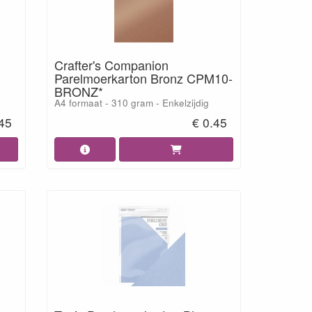
Crafter's Companion
Parelmoerkarton Bronz CPM10-
BRONZ*
A4 formaat - 310 gram - Enkelzijdig
.45
€ 0.45