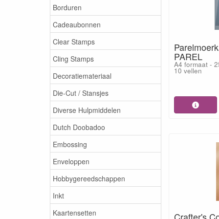
Borduren
Cadeaubonnen
Clear Stamps
Parelmoerka
PAREL
Cling Stamps
A4 formaat - 2
10 vellen
Decoratiemateriaal
Die-Cut / Stansjes
Diverse Hulpmiddelen
Dutch Doobadoo
Embossing
Enveloppen
Hobbygereedschappen
Inkt
Kaartensetten
Crafter's 