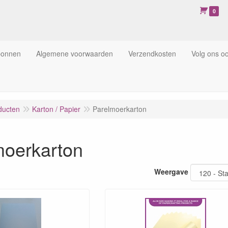
0
bonnen
Algemene voorwaarden
Verzendkosten
Volg ons o
ducten
Karton / Papier
Parelmoerkarton
moerkarton
Weergave