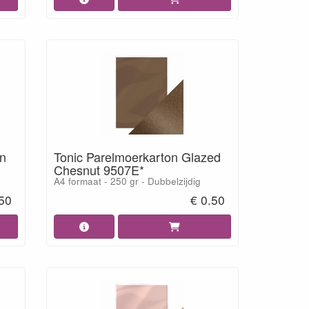
on
Tonic Parelmoerkarton Glazed
Chesnut 9507E*
A4 formaat - 250 gr - Dubbelzijdig
.50
€ 0.50