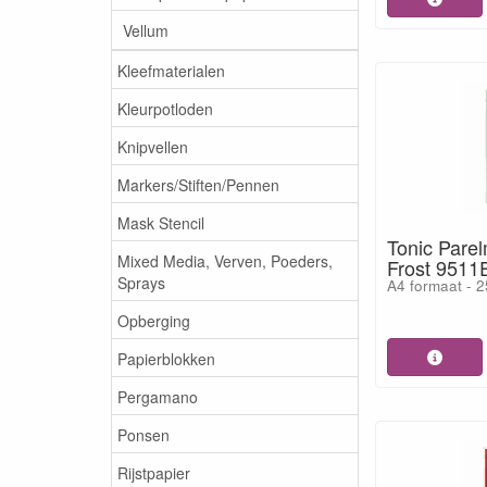
Vellum
Kleefmaterialen
Kleurpotloden
Knipvellen
Markers/Stiften/Pennen
Mask Stencil
Tonic Pare
Mixed Media, Verven, Poeders,
Frost 9511
Sprays
A4 formaat - 2
Opberging
Papierblokken
Pergamano
Ponsen
Rijstpapier