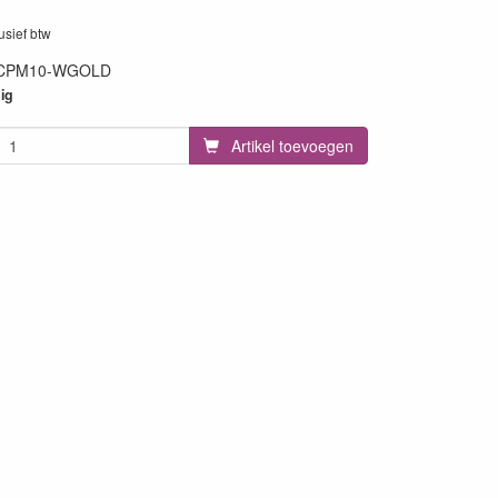
lusief btw
CPM10-WGOLD
2
ig
Artikel toevoegen