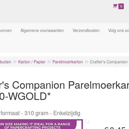
0
bonnen
Algemene voorwaarden
Verzendkosten
Volg ons o
ducten
Karton / Papier
Parelmoerkarton
Crafter's Companio
er's Companion Parelmoerkar
0-WGOLD*
formaat - 310 gram - Enkelzijdig