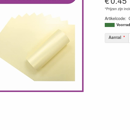
€
0.45
*Prijzen zijn inc
Artikelcode
:
70965082720
Voorrad
Aantal