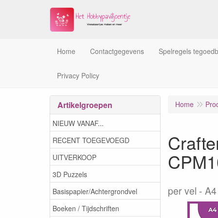
Home
Contactgegevens
Spelregels tegoed
Privacy Policy
Artikelgroepen
Home
Pro
NIEUW VANAF...
Craft
RECENT TOEGEVOEGD
CPM1
UITVERKOOP
3D Puzzels
per vel
A4 
Basispapier/Achtergrondvel
Boeken / Tijdschriften