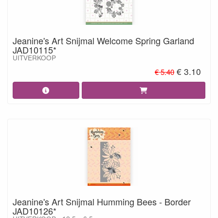
Jeanine's Art Snijmal Welcome Spring Garland
JAD10115*
UITVERKOOP
€ 3.10
€ 5.40
Jeanine's Art Snijmal Humming Bees - Border
JAD10126*