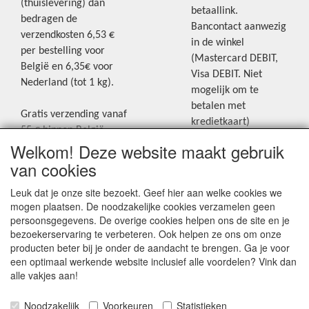
(thuislevering) dan
betaallink.
bedragen de
Bancontact aanwezig
verzendkosten 6,53 €
in de winkel
per bestelling voor
(Mastercard DEBIT,
België en 6,35€ voor
Visa DEBIT. Niet
Nederland (tot 1 kg).
mogelijk om te
betalen met
Gratis verzending vanaf
kredietkaart)
55 € binnen België.
Welkom! Deze website maakt gebruik
Gratis verzending vanaf
Blijf op de hoogte van de laatste
65 € naar Nederland.
van cookies
creatieve nieuwtjes en ideeën via
Levering andere
Leuk dat je onze site bezoekt. Geef hier aan welke cookies we
onze Facebookpagina.
landen: geen gratis
mogen plaatsen. De noodzakelijke cookies verzamelen geen
verzending, portkosten
persoonsgegevens. De overige cookies helpen ons de site en je
worden aangerekend.
bezoekerservaring te verbeteren. Ook helpen ze ons om onze
producten beter bij je onder de aandacht te brengen. Ga je voor
Zie voor een overzicht
een optimaal werkende website inclusief alle voordelen? Vink dan
van alle verzendkosten
alle vakjes aan!
onder het tabje
Noodzakelijk
Voorkeuren
Statistieken
"Verzendkosten" op de