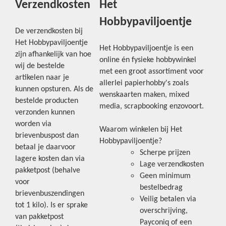
Verzendkosten
Het
Hobbypaviljoentje
De verzendkosten bij
Het Hobbypaviljoentje
Het Hobbypaviljoentje is een
zijn afhankelijk van hoe
online én fysieke hobbywinkel
wij de bestelde
met een groot assortiment voor
artikelen naar je
allerlei papierhobby's zoals
kunnen opsturen. Als de
wenskaarten maken, mixed
bestelde producten
media, scrapbooking enzovoort.
verzonden kunnen
worden via
Waarom winkelen bij Het
brievenbuspost dan
Hobbypaviljoentje?
betaal je daarvoor
Scherpe prijzen
lagere kosten dan via
Lage verzendkosten
pakketpost (behalve
Geen minimum
voor
bestelbedrag
brievenbuszendingen
Veilig betalen via
tot 1 kilo). Is er sprake
overschrijving,
van pakketpost
Payconiq of een