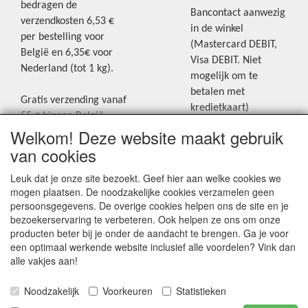
bedragen de
Bancontact aanwezig
verzendkosten 6,53 €
in de winkel
per bestelling voor
(Mastercard DEBIT,
België en 6,35€ voor
Visa DEBIT. Niet
Nederland (tot 1 kg).
mogelijk om te
betalen met
Gratis verzending vanaf
kredietkaart)
55 € binnen België.
Welkom! Deze website maakt gebruik
Gratis verzending vanaf
Blijf op de hoogte van de laatste
65 € naar Nederland.
van cookies
creatieve nieuwtjes en ideeën via
Levering andere
Leuk dat je onze site bezoekt. Geef hier aan welke cookies we
onze Facebookpagina.
landen: geen gratis
mogen plaatsen. De noodzakelijke cookies verzamelen geen
verzending, portkosten
persoonsgegevens. De overige cookies helpen ons de site en je
worden aangerekend.
bezoekerservaring te verbeteren. Ook helpen ze ons om onze
producten beter bij je onder de aandacht te brengen. Ga je voor
Zie voor een overzicht
een optimaal werkende website inclusief alle voordelen? Vink dan
van alle verzendkosten
alle vakjes aan!
onder het tabje
Noodzakelijk
Voorkeuren
Statistieken
"Verzendkosten" op de
homepagina.