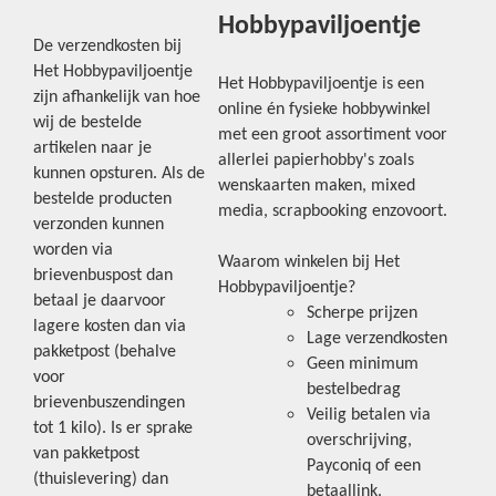
Hobbypaviljoentje
De verzendkosten bij
Het Hobbypaviljoentje
Het Hobbypaviljoentje is een
zijn afhankelijk van hoe
online én fysieke hobbywinkel
wij de bestelde
met een groot assortiment voor
artikelen naar je
allerlei papierhobby's zoals
kunnen opsturen. Als de
wenskaarten maken, mixed
bestelde producten
media, scrapbooking enzovoort.
verzonden kunnen
worden via
Waarom winkelen bij Het
brievenbuspost dan
Hobbypaviljoentje?
betaal je daarvoor
Scherpe prijzen
lagere kosten dan via
Lage verzendkosten
pakketpost (behalve
Geen minimum
voor
bestelbedrag
brievenbuszendingen
Veilig betalen via
tot 1 kilo). Is er sprake
overschrijving,
van pakketpost
Payconiq of een
(thuislevering) dan
betaallink.